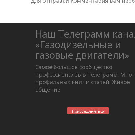
Для отправки комментария вам нео
Наш Телеграмм кана
«Газодизельные и
газовые двигатели»
Самое большое сообщество
профессионалов в Телеграмм. Мног
профильных книг и статей. Живое
общение
Присоединиться