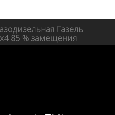
азодизельная Газель
х4 85 % замещения