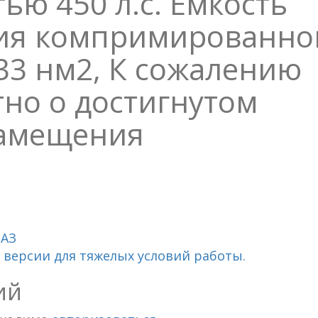
ью 450 л.с. Емкость
ия компримированно
133 нм2, К сожалению
тно о достигнутом
замещения
МАЗ
 версии для тяжелых условий работы.
ий