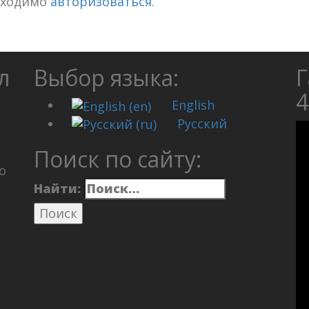
бходимо
авторизоваться
.
л
Выбор языка:
Г
4
English
Русский
Поиск по сайту:
о
Найти: