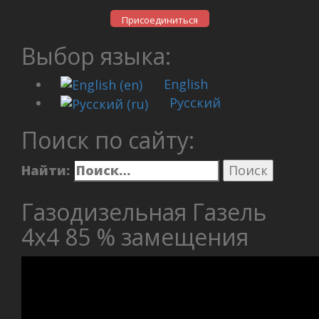
Присоединиться
Выбор языка:
English
Русский
Поиск по сайту:
Найти:
Газодизельная Газель
4х4 85 % замещения