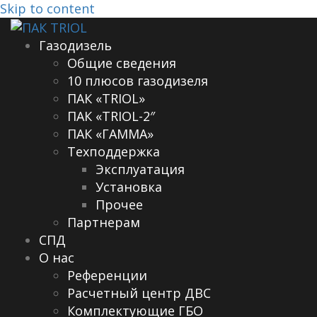
Skip to content
Газодизель
Общие сведения
10 плюсов газодизеля
ПАК «TRIOL»
ПАК «TRIOL-2″
ПАК «ГАММА»
Техподдержка
Эксплуатация
Установка
Прочее
Партнерам
СПД
О нас
Референции
Расчетный центр ДВС
Комплектующие ГБО