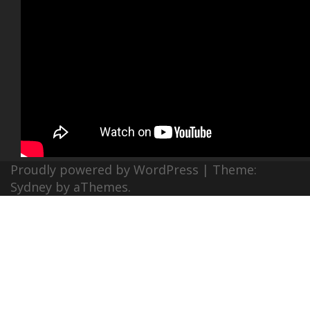
Proudly powered by WordPress
|
Theme:
Sydney
by aThemes.