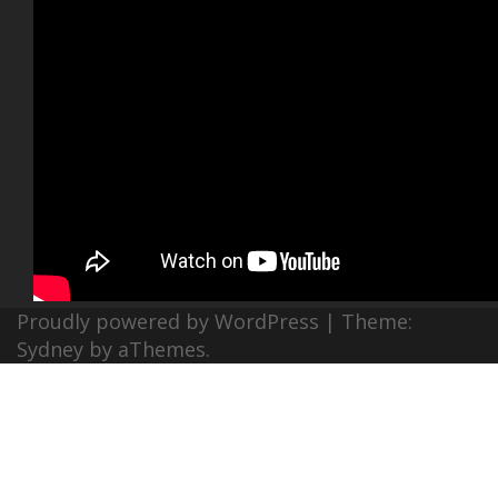
Proudly powered by WordPress
|
Theme:
Sydney
by aThemes.