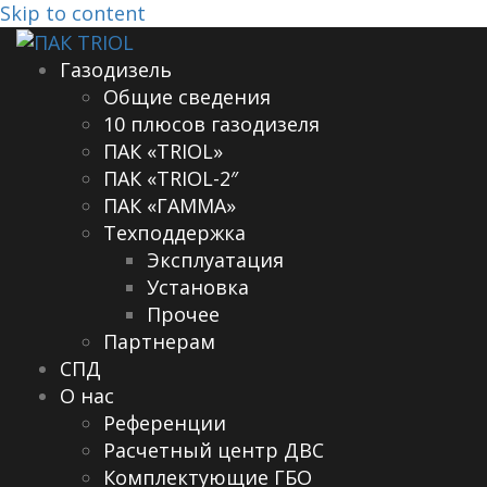
Skip to content
Газодизель
Общие сведения
10 плюсов газодизеля
ПАК «TRIOL»
ПАК «TRIOL-2″
ПАК «ГАММА»
Техподдержка
Эксплуатация
Установка
Прочее
Партнерам
СПД
О нас
Референции
Расчетный центр ДВС
Комплектующие ГБО