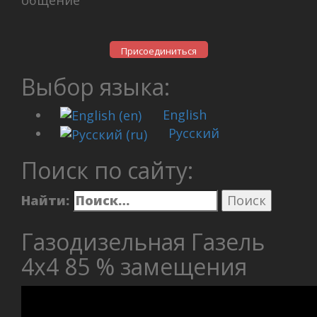
Присоединиться
Выбор языка:
English
Русский
Поиск по сайту:
Найти:
Газодизельная Газель
4х4 85 % замещения