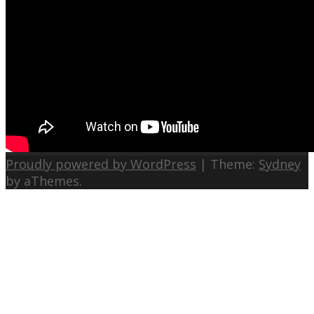
Proudly powered by WordPress
|
Theme:
Sydney
by aThemes.