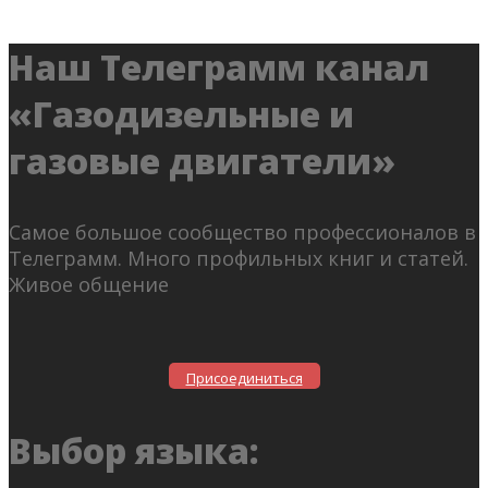
Наш Телеграмм канал
«Газодизельные и
газовые двигатели»
Самое большое сообщество профессионалов в
Телеграмм. Много профильных книг и статей.
Живое общение
Присоединиться
Выбор языка: