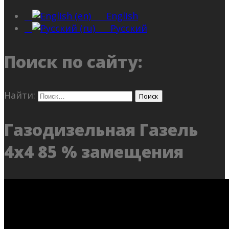
English
Русский
Поиск по сайту:
Найти:
Газодизельная Газель
4х4 85 % замещения