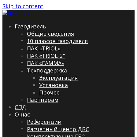
Skip to content
Газодизель
Общие сведения
10 плюсов газодизеля
ПАК «TRIOL»
ПАК «TRIOL-2″
ПАК «ГАММА»
Техподдержка
Эксплуатация
Установка
Прочее
Партнерам
СПД
О нас
Референции
Расчетный центр ДВС
Комплектующие ГБО