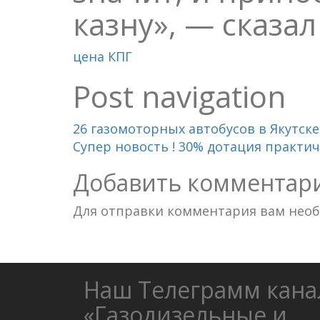
казну», — сказа
цена КПГ
Post navigation
26 газомоторных автобусов в Якутске
Супер новость ! 30% дотация практи
Добавить комментар
Для отправки комментария вам нео
Наш Телеграмм кана
«Газодизельные и