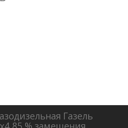
азодизельная Газель
х4 85 % замещения