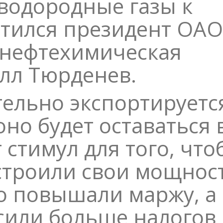
водородные газы к
атился президент ОАО
нефтехимическая
лл Тюрденев.
тельно экспортируетс
оно будет оставаться 
т стимул для того, чт
строили свои мощнос
о повышали маржу, а
сили больше налогов 