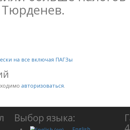
л Тюрденев.
чески на все включая ПАГЗы
ий
бходимо
авторизоваться
.
л
Выбор языка:
Г
4
English