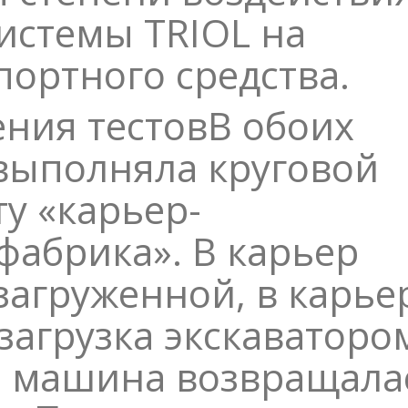
истемы TRIOL на
портного средства.
ния тестов
В обоих
 выполняла круговой
у «карьер-
фабрика». В карьер
агруженной, в карье
загрузка экскаваторо
я машина возвращала