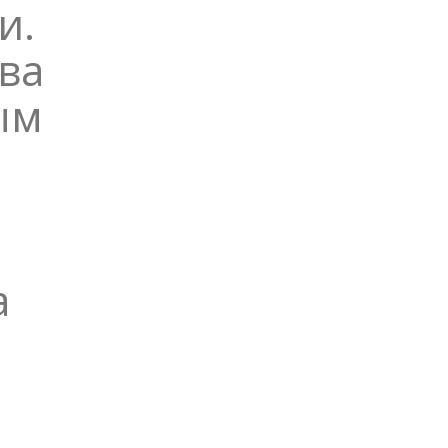
и.
ва
ым
а