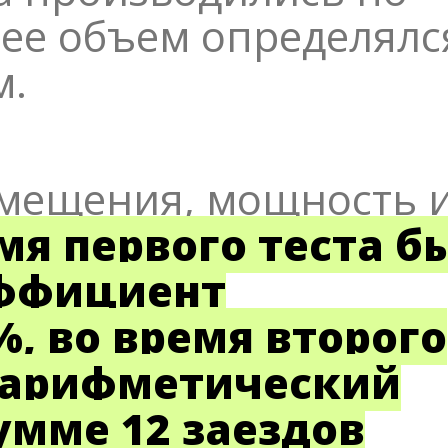
лее объем определялс
м.
мещения, мощность 
мя первого теста б
эффициент
, во время второго
й арифметический
умме 12 заездов