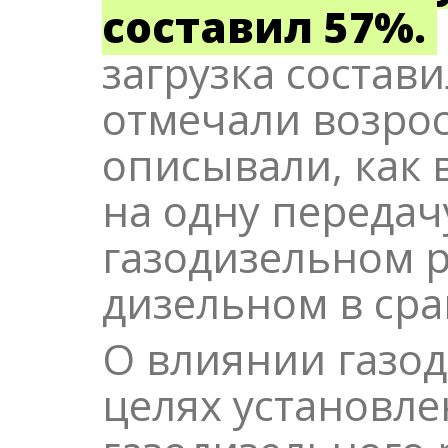
составил 57%.
загрузка состав
отмечали возрос
описывали, как 
на одну передач
газодизельном р
дизельном в сра
О влиянии газод
целях установл