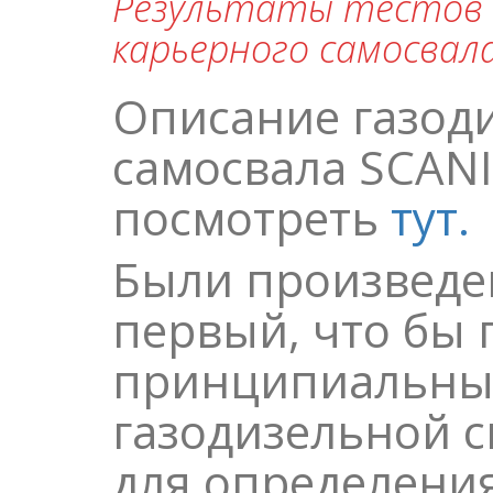
Результаты тестов S
карьерного самосвала
Описание газод
самосвала SCAN
посмотреть
тут.
Были произведе
первый, что бы
принципиальны
газодизельной с
для определения