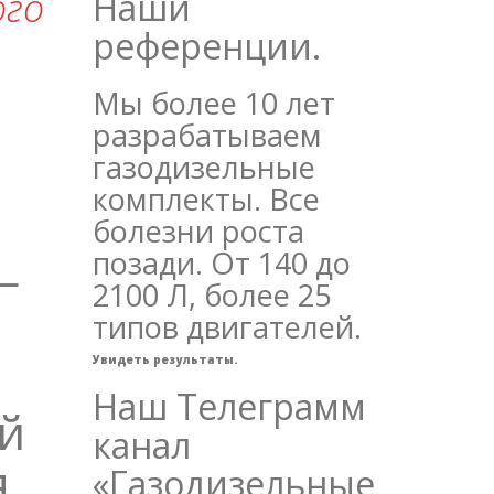
ого
Наши
референции.
Мы более 10 лет
разрабатываем
газодизельные
комплекты. Все
болезни роста
позади. От 140 до
—
2100 Л, более 25
типов двигателей.
Увидеть результаты.
Наш Телеграмм
ой
канал
я
«Газодизельные