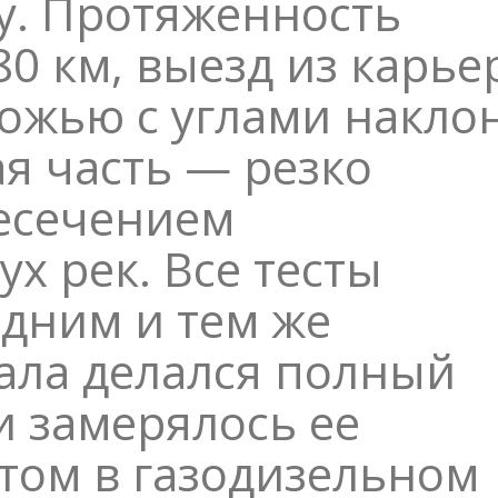
у. Протяженность
0 км, выезд из карье
рожью с углами накло
я часть — резко
ресечением
х рек. Все тесты
дним и тем же
ала делался полный
и замерялось ее
том в газодизельном