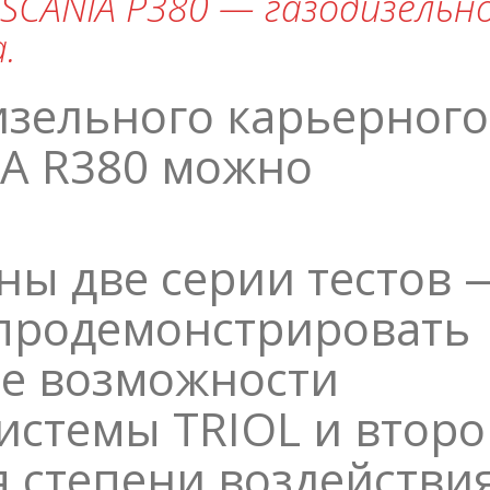
CANIA P380 — газодизельн
.
изельного карьерного
IA R380 можно
ны две серии тестов 
 продемонстрировать
е возможности
истемы TRIOL и втор
 степени воздействи