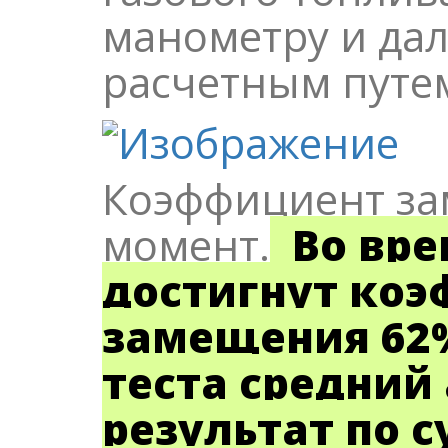
манометру и да
расчетным путе
Коэффициент за
момент.
Во вре
достигнут ко
замещения 62%
теста средни
результат по с