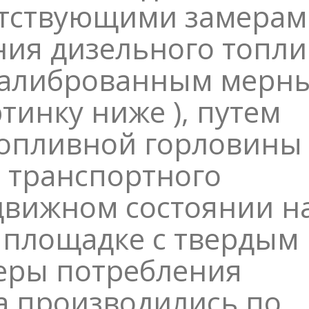
етствующими замерам
ния дизельного топли
калиброванным мерн
ртинку ниже ), путем
топливной горловины
 транспортного
движном состоянии н
 площадке с твердым
еры потребления
а производились по