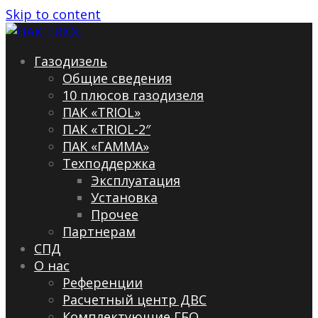
Skip to content
Газодизель
Общие сведения
10 плюсов газодизеля
ПАК «TRIOL»
ПАК «TRIOL-2″
ПАК «ГАММА»
Техподдержка
Эксплуатация
Установка
Прочее
Партнерам
СПД
О нас
Референции
Расчетный центр ДВС
Комплектующие ГБО