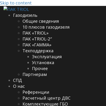
Skip to content
Газодизель
Общие сведения
10 плюсов газодизеля
ПАК «TRIOL»
ПАК «TRIOL-2″
ПАК «ГАММА»
Техподдержка
Эксплуатация
Установка
Прочее
Партнерам
СПД
О нас
Референции
Расчетный центр ДВС
Комплектующие ГБО