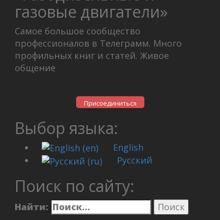
газовые двигатели»
Самое большое сообщество
профессионалов в Телеграмм. Много
профильных книг и статей. Живое
общение
Присоединиться
Выбор языка:
English
Русский
Поиск по сайту:
Найти: