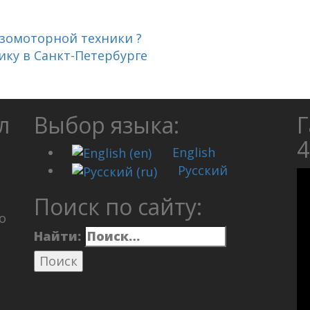
зомоторной техники ?
ку в Санкт-Петербурге
л
Выбор языка:
Г
4
English
Русский
Поиск по сайту:
о
Найти: