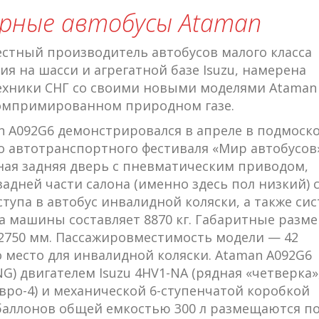
орные автобусы Ataman
естный производитель автобусов малого класса
я на шасси и агрегатной базе Isuzu, намерена
ехники СНГ со своими новыми моделями Ataman
компримированном природном газе.
 А092G6 демонстрировался в апреле в подмоск
о автотранспортного фестиваля «Мир автобусов»
ая задняя дверь с пневматическим приводом,
адней части салона (именно здесь пол низкий) 
тупа в автобус инвалидной коляски, а также си
а машины составляет 8870 кг. Габаритные разм
/2750 мм. Пассажировместимость модели — 42
но место для инвалидной коляски. Ataman А092G6
) двигателем Isuzu 4HV1-NA (рядная «четверка»,
Евро-4) и механической 6-ступенчатой коробкой
 баллонов общей емкостью 300 л размещаются п