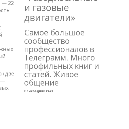
 — 22
и газовые
ость
двигатели»
с
Самое большое
й
сообщество
профессионалов в
ежных
Телеграмм. Много
ый
профильных книг и
статей. Живое
 (две
 —
общение
овых
Присоединиться