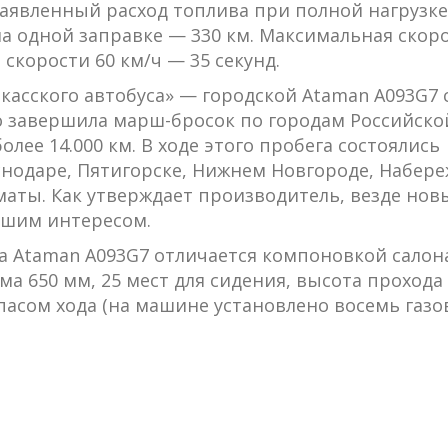
Заявленный расход топлива при полной нагрузке
а одной заправке — 330 км. Максимальная скор
 скорости 60 км/ч — 35 секунд.
касского автобуса» — городской Ataman А093G7 
 завершила марш-бросок по городам Российско
лее 14.000 км. В ходе этого пробега состоялись
снодаре, Пятигорске, Нижнем Новгороде, Набер
лматы. Как утверждает производитель, везде нов
ьшим интересом.
а Ataman А093G7 отличается компоновкой салона
а 650 мм, 25 мест для сидения, высота прохода
апасом хода (на машине установлено восемь газ