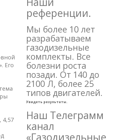
Наши
референции.
Мы более 10 лет
разрабатываем
газодизельные
комплекты. Все
овной
болезни роста
. Его
позади. От 140 до
с
2100 Л, более 25
стема
типов двигателей.
еры
Увидеть результаты.
Наш Телеграмм
 4,57
канал
«Газодизельные
од