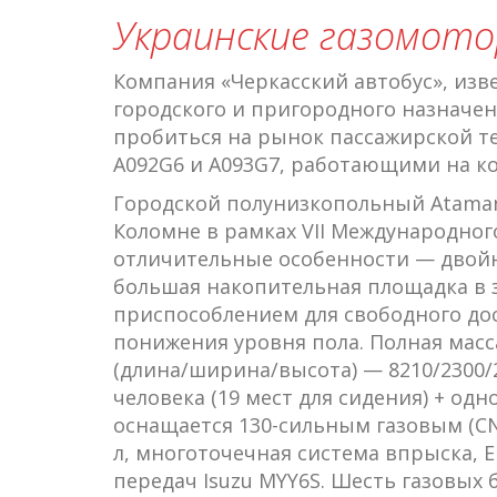
Украинские газомот
Компания «Черкасский автобус», изв
городского и пригородного назначени
пробиться на рынок пассажирской т
А092G6 и А093G7, работающими на 
Городской полунизкопольный Ataman
Коломне в рамках VII Международног
отличительные особенности — двойн
большая накопительная площадка в з
приспособлением для свободного дос
понижения уровня пола. Полная масс
(длина/ширина/высота) — 8210/2300
человека (19 мест для сидения) + од
оснащается 130-сильным газовым (CNG
л, многоточечная система впрыска, 
передач Isuzu MYY6S. Шесть газовых