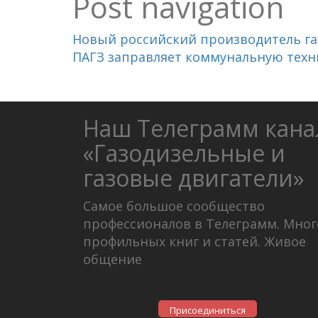
Post navigation
Новый российский производитель га
ПАГЗ заправляет коммунальную техни
Наш Телеграмм кана
«Газодизельные и
газовые двигатели»
Самое большое сообщество
профессионалов в Телеграмм. Мног
профильных книг и статей. Живое
общение
Присоединиться