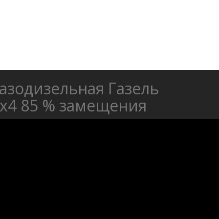
азодизельная Газель
х4 85 % замещения