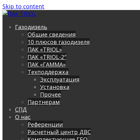
Skip to content
Газодизель
Общие сведения
10 плюсов газодизеля
ПАК «TRIOL»
ПАК «TRIOL-2″
ПАК «ГАММА»
Техподдержка
Эксплуатация
Установка
Прочее
Партнерам
СПД
О нас
Референции
Расчетный центр ДВС
Комплектующие ГБО