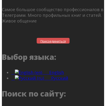
Самое большое сообщество профессионалов в
Телеграмм. Много профильных книг и статей.
Живое общение
Присоединиться
Выбор языка:
English
Русский
Поиск по сайту: