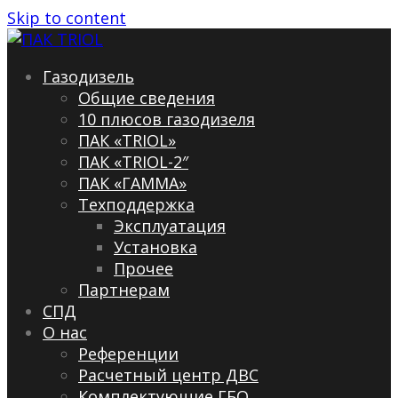
Skip to content
Газодизель
Общие сведения
10 плюсов газодизеля
ПАК «TRIOL»
ПАК «TRIOL-2″
ПАК «ГАММА»
Техподдержка
Эксплуатация
Установка
Прочее
Партнерам
СПД
О нас
Референции
Расчетный центр ДВС
Комплектующие ГБО