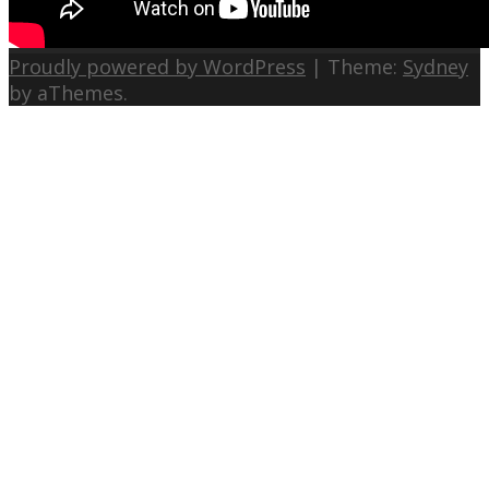
Proudly powered by WordPress
|
Theme:
Sydney
by aThemes.