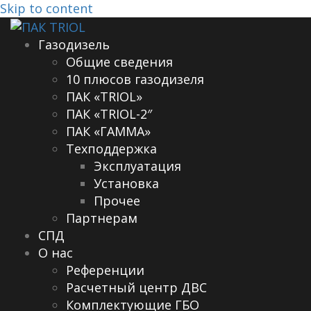
Skip to content
Газодизель
Общие сведения
10 плюсов газодизеля
ПАК «TRIOL»
ПАК «TRIOL-2″
ПАК «ГАММА»
Техподдержка
Эксплуатация
Установка
Прочее
Партнерам
СПД
О нас
Референции
Расчетный центр ДВС
Комплектующие ГБО