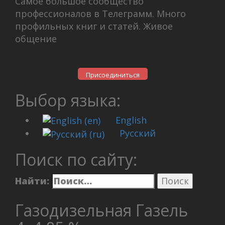
Самое большое сообщество
профессионалов в Телеграмм. Много
профильных книг и статей. Живое
общение
Присоединиться
Выбор языка:
English
Русский
Поиск по сайту:
Найти:
Газодизельная Газель