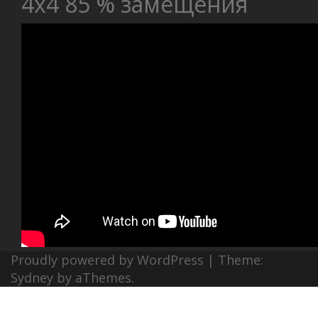
4х4 85 % замещения
Proudly powered by WordPress
|
Theme:
Sydney
by aThemes.