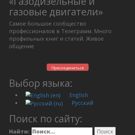
«Газодизельные и
газовые двигатели»
Самое большое сообщество
профессионалов в Телеграмм. Много
профильных книг и статей. Живое
общение
Присоединиться
Выбор языка:
English
Русский
Поиск по сайту:
Найти: