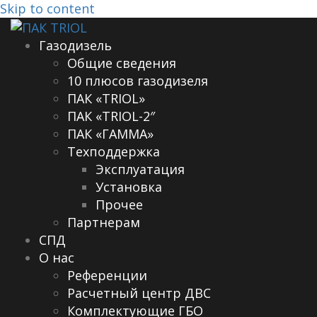
Skip to content
Газодизель
Общие сведения
10 плюсов газодизеля
ПАК «TRIOL»
ПАК «TRIOL-2″
ПАК «ГАММА»
Техподдержка
Эксплуатация
Установка
Прочее
Партнерам
СПД
О нас
Референции
Расчетный центр ДВС
Комплектующие ГБО