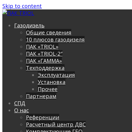
Skip to content
Газодизель
Общие сведения
10 плюсов газодизеля
ПАК «TRIOL»
ПАК «TRIOL-2″
ПАК «ГАММА»
Техподдержка
Эксплуатация
Установка
Прочее
Партнерам
СПД
О нас
Референции
Расчетный центр ДВС
Комплектующие ГБО