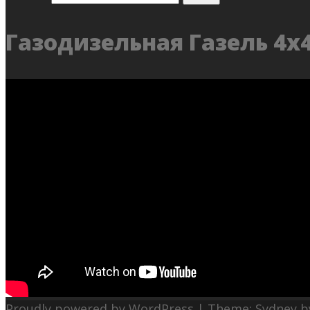
Газодизельная Газель 4х
Proudly powered by WordPress
|
Theme:
Sydney
b