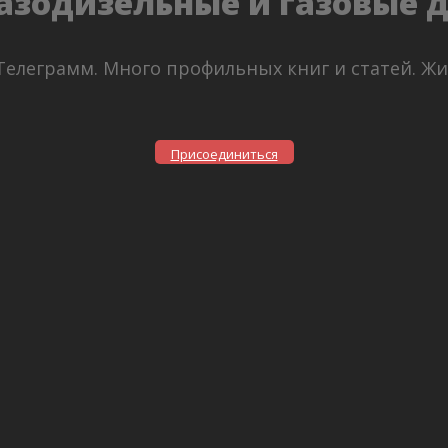
азодизельные и газовые 
Телеграмм. Много профильных книг и статей. Ж
Присоединиться