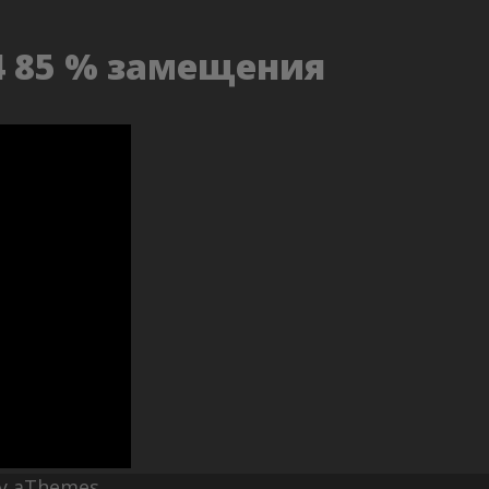
4 85 % замещения
y aThemes.