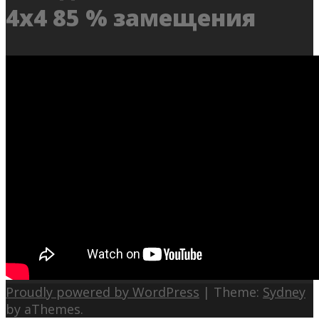
4х4 85 % замещения
Proudly powered by WordPress
|
Theme:
Sydney
by aThemes.