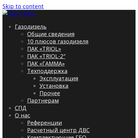
Skip to content
Газодизель
Общие сведения
10 плюсов газодизеля
ПАК «TRIOL»
ПАК «TRIOL-2″
ПАК «ГАММА»
Техподдержка
Эксплуатация
Установка
Прочее
Партнерам
СПД
О нас
Референции
Расчетный центр ДВС
Комплектующие ГБО