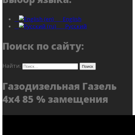
English
Русский
Поиск по сайту:
Найти:
Газодизельная Газель
4х4 85 % замещения