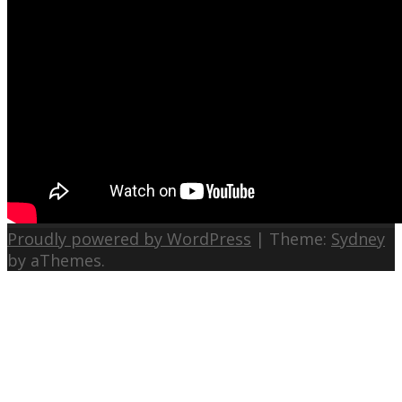
Proudly powered by WordPress
|
Theme:
Sydney
by aThemes.