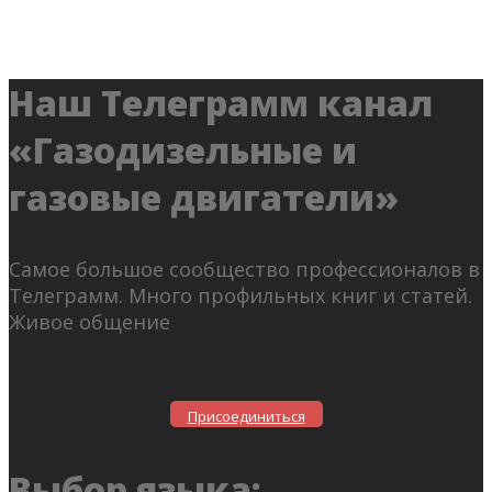
Наш Телеграмм канал
«Газодизельные и
газовые двигатели»
Самое большое сообщество профессионалов в
Телеграмм. Много профильных книг и статей.
Живое общение
Присоединиться
Выбор языка: