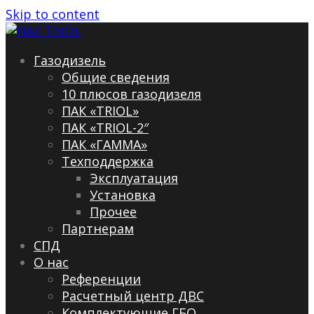
Skip to content
Газодизель
Общие сведения
10 плюсов газодизеля
ПАК «TRIOL»
ПАК «TRIOL-2″
ПАК «ГАММА»
Техподдержка
Эксплуатация
Установка
Прочее
Партнерам
СПД
О нас
Референции
Расчетный центр ДВС
Комплектующие ГБО