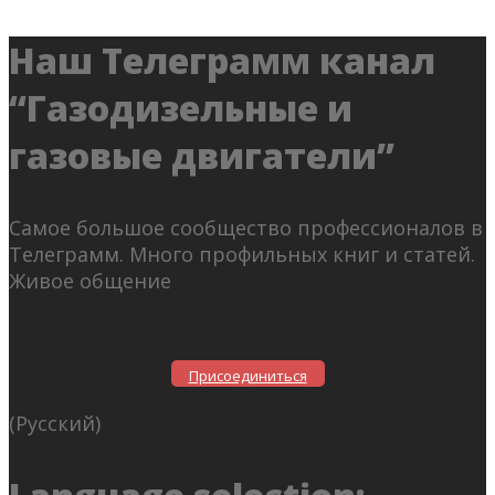
Наш Телеграмм канал
“Газодизельные и
газовые двигатели”
Самое большое сообщество профессионалов в
Телеграмм. Много профильных книг и статей.
Живое общение
Присоединиться
(Русский)