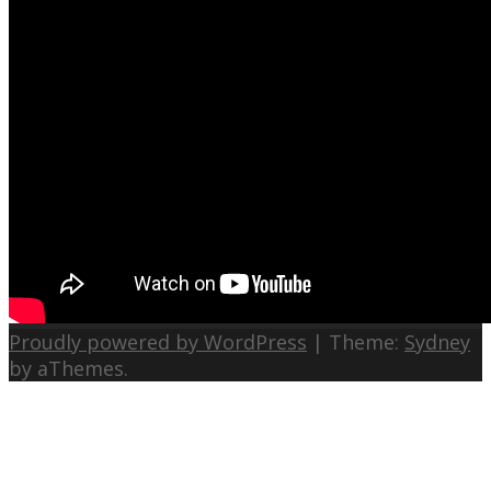
Proudly powered by WordPress
|
Theme:
Sydney
by aThemes.