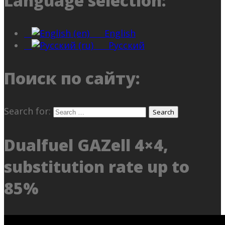
Language selection:
English
Русский
Поиск по сайту:
Search for:
Dualfuel GAZell 4×4,
substitution rate up to
85%