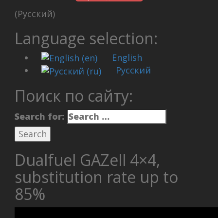
(Русский)
Language selection:
English
Русский
Поиск по сайту:
Search for:
Dualfuel GAZell 4×4,
substitution rate up to
85%