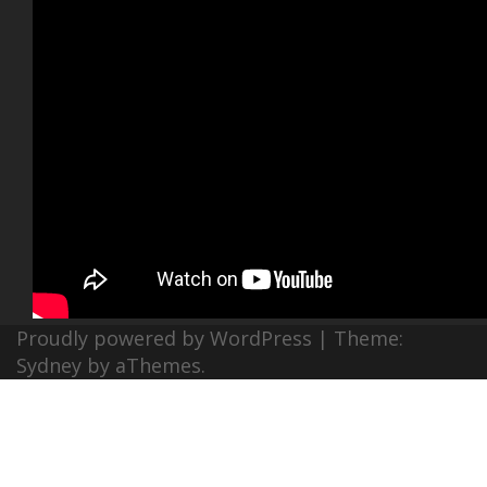
Proudly powered by WordPress
|
Theme:
Sydney
by aThemes.