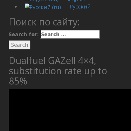
Русский
Поиск по сайту:
Search for:
Dualfuel GAZell 4×4,
substitution rate up to
85%