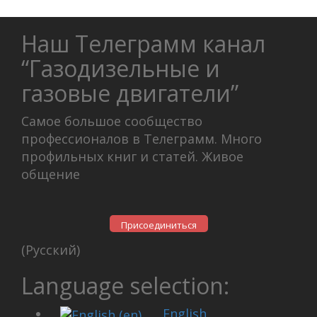
Наш Телеграмм канал
“Газодизельные и
газовые двигатели”
Самое большое сообщество
профессионалов в Телеграмм. Много
профильных книг и статей. Живое
общение
Присоединиться
(Русский)
Language selection:
English