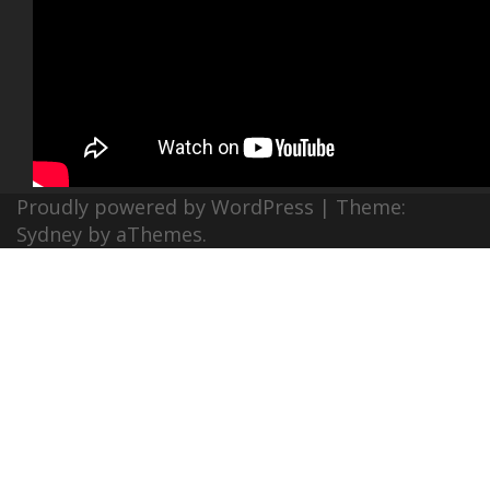
Proudly powered by WordPress
|
Theme:
Sydney
by aThemes.