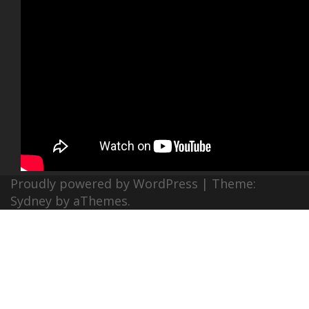
Proudly powered by WordPress
|
Theme:
Sydney
by aThemes.