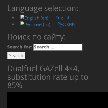
Language selection:
English
Русский
Поиск по сайту:
Search for:
Dualfuel GAZell 4×4,
substitution rate up to
85%