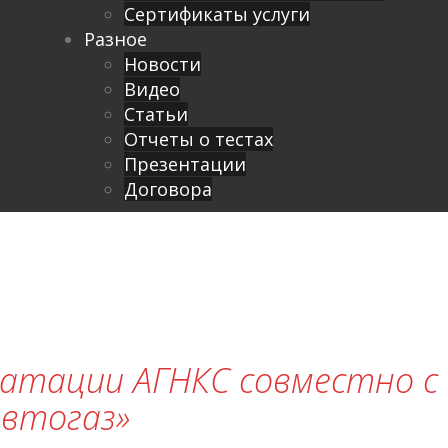
Сертификаты услуги
Разное
Новости
Видео
Cтатьи
Отчеты о тестах
Презентации
Договора
луатации АГНКС совместно с
автогаз»