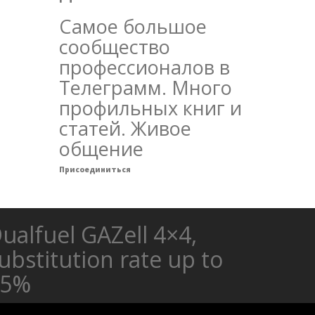
Самое большое
сообщество
профессионалов в
Телеграмм. Много
профильных книг и
статей. Живое
общение
Присоединиться
ualfuel GAZell 4×4,
ubstitution rate up to
85%