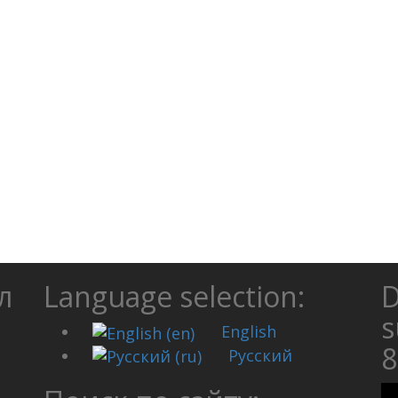
л
Language selection:
D
s
English
Русский