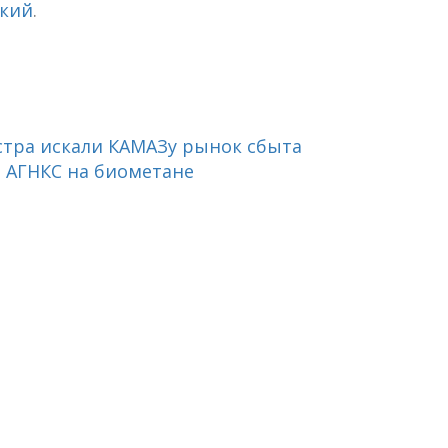
ский
.
стра искали КАМАЗу рынок сбыта
я АГНКС на биометане