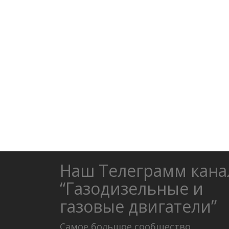
Наш Телеграмм кана
“Газодизельные и
газовые двигатели”
Самое большое сообщество