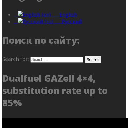
English
Русский
Поиск по сайту:
Search for:
Dualfuel GAZell 4×4,
substitution rate up to
85%