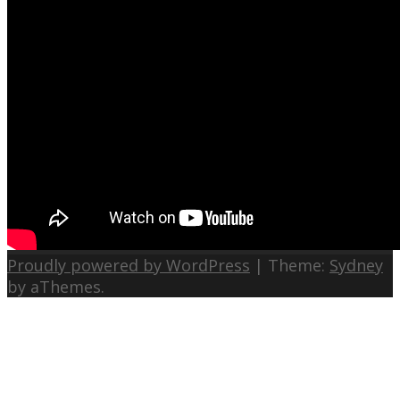
Proudly powered by WordPress
|
Theme:
Sydney
by aThemes.