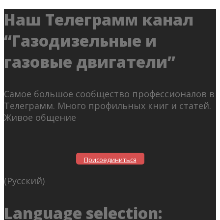
Наш Телеграмм канал
“Газодизельные и
газовые двигатели”
Самое большое сообщество профессионалов в
Телеграмм. Много профильных книг и статей.
Живое общение
Присоединиться
(Русский)
Language selection: