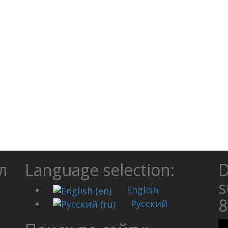
л
Language selection:
D
s
English
Русский