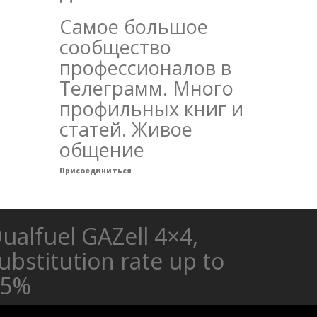
Самое большое
сообщество
профессионалов в
Телеграмм. Много
профильных книг и
статей. Живое
общение
Присоединиться
ualfuel GAZell 4×4,
ubstitution rate up to
85%