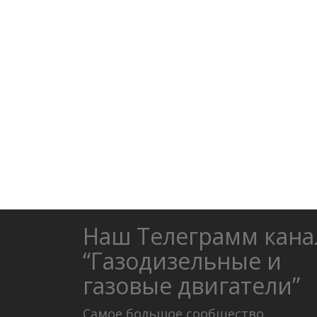
Наш Телеграмм кана
“Газодизельные и
газовые двигатели”
Самое большое сообщество