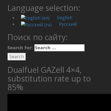
Language selection:
English
Русский
Поиск по сайту:
Search for:
Dualfuel GAZell 4×4,
substitution rate up to
85%