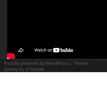
Proudly powered by WordPress
|
Theme:
Sydney
by aThemes.