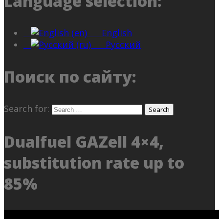
Language selection:
English
Русский
Поиск по сайту:
Search for:
Dualfuel GAZell 4×4,
substitution rate up to
85%