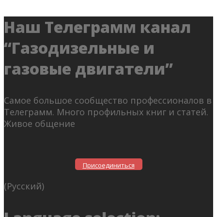
Наш Телеграмм канал
“Газодизельные и
газовые двигатели”
Самое большое сообщество профессионалов в
Телеграмм. Много профильных книг и статей.
Живое общение
Присоединиться
(Русский)