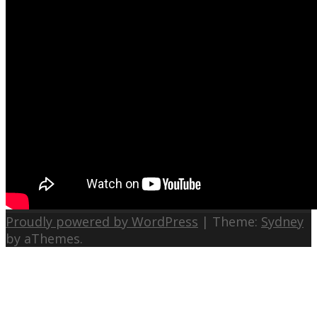
Proudly powered by WordPress
|
Theme:
Sydney
by aThemes.