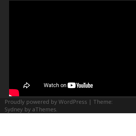
Proudly powered by WordPress
|
Theme:
Sydney
by aThemes.