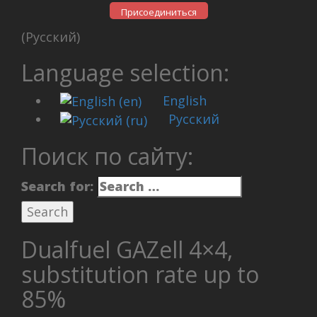
Присоединиться
(Русский)
Language selection:
English
Русский
Поиск по сайту:
Search for:
Dualfuel GAZell 4×4,
substitution rate up to
85%