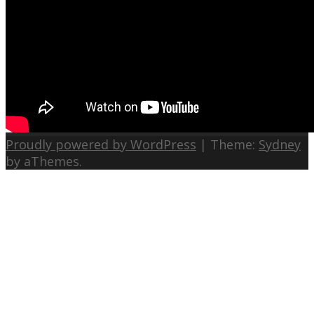
Proudly powered by WordPress
|
Theme:
Sydney
by aThemes.