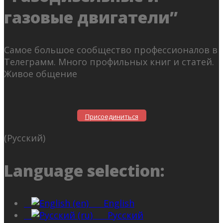
газовые двигатели”
Самое большое сообщество профессионалов в
Телеграмм. Много профильных книг и статей.
Живое общение
Присоединиться
(Русский)
Language selection:
English
Русский