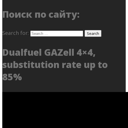
Поиск по сайту:
Search for:
Dualfuel GAZell 4×4,
substitution rate up to
85%