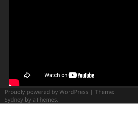
Proudly powered by WordPress
|
Theme:
Sydney
by aThemes.