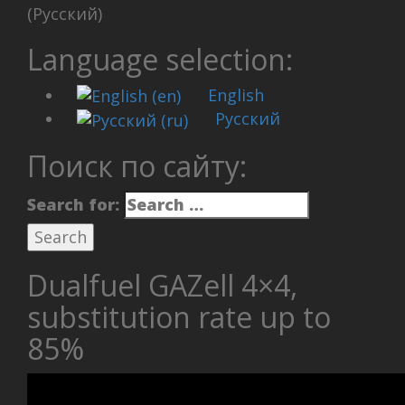
(Русский)
Language selection:
English
Русский
Поиск по сайту:
Search for:
Dualfuel GAZell 4×4,
substitution rate up to
85%