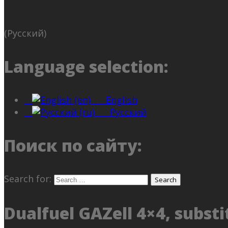
(Русский)
Language selection:
English
Русский
Поиск по сайту:
Search for:
Dualfuel GAZell 4×4, substi