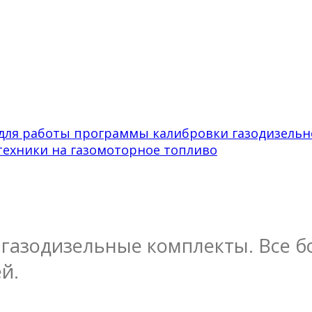
s для работы программы калибровки газодизельн
 техники на газомоторное топливо
газодизельные комплекты. Все бо
й.