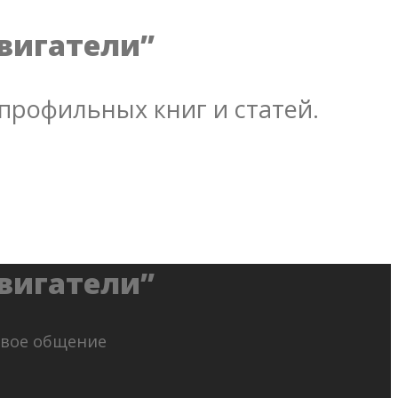
двигатели”
профильных книг и статей.
двигатели”
ивое общение