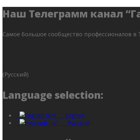
Наш Телеграмм канал “Г
Самое большое сообщество профессионалов в 
(Русский)
Language selection:
English
Русский