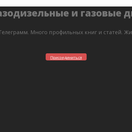
азодизельные и газовые 
Телеграмм. Много профильных книг и статей. Ж
Присоединиться