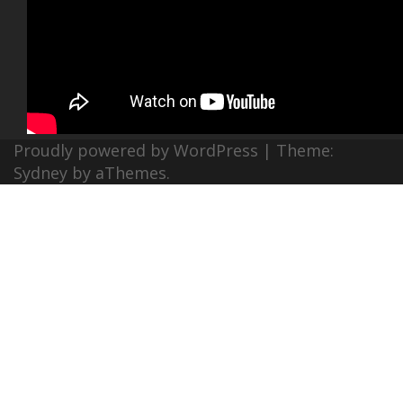
Proudly powered by WordPress
|
Theme:
Sydney
by aThemes.