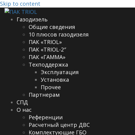
Skip to content
Газодизель
Общие сведения
10 плюсов газодизеля
ПАК «TRIOL»
ПАК «TRIOL-2″
ПАК «ГАММА»
Техподдержка
Эксплуатация
Установка
Прочее
Партнерам
СПД
О нас
Референции
Расчетный центр ДВС
Комплектующие ГБО