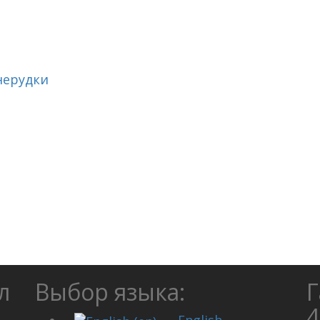
нерудки
л
Выбор языка:
Г
4