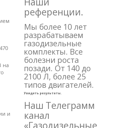
Наши
референции.
нием
Мы более 10 лет
разрабатываем
газодизельные
470
комплекты. Все
болезни роста
3 на
позади. От 140 до
го
2100 Л, более 25
типов двигателей.
Увидеть результаты.
Наш Телеграмм
канал
ии и
«Газодизельные