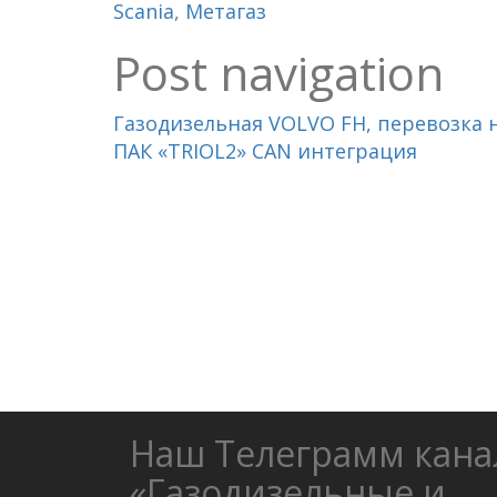
Scania
,
Метагаз
Post navigation
Газодизельная VOLVO FH, перевозка 
ПАК «TRIOL2» CAN интеграция
Наш Телеграмм кана
«Газодизельные и