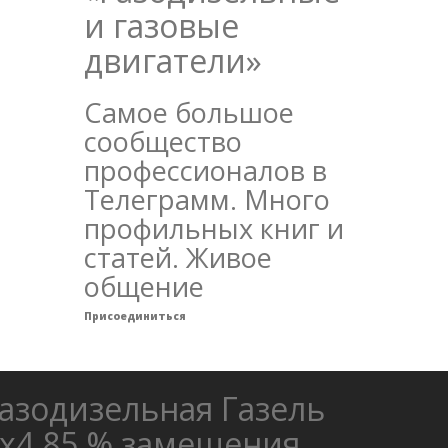
и газовые
двигатели»
Самое большое
сообщество
профессионалов в
Телеграмм. Много
профильных книг и
статей. Живое
общение
Присоединиться
азодизельная Газель
х4 85 % замещения