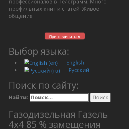
профессионалов в Телеграмм. Много
профильных книг и статей. Живое
общение
Присоединиться
Выбор языка:
English
Русский
Поиск по сайту:
Найти:
Газодизельная Газель
4х4 85 % замещения