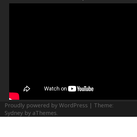
Proudly powered by WordPress
|
Theme:
Sydney
by aThemes.