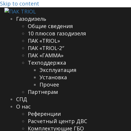
Skip to content
Газодизель
Общие сведения
10 плюсов газодизеля
ПАК «TRIOL»
ПАК «TRIOL-2″
ПАК «ГАММА»
Техподдержка
Эксплуатация
Установка
Прочее
Партнерам
СПД
О нас
Референции
Расчетный центр ДВС
Комплектующие ГБО