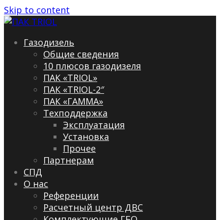
Skip to content
Газодизель
Общие сведения
10 плюсов газодизеля
ПАК «TRIOL»
ПАК «TRIOL-2″
ПАК «ГАММА»
Техподдержка
Эксплуатация
Установка
Прочее
Партнерам
СПД
О нас
Референции
Расчетный центр ДВС
Комплектующие ГБО