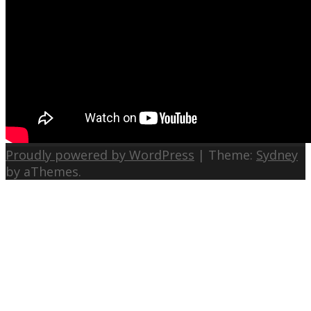
Proudly powered by WordPress
|
Theme:
Sydney
by aThemes.