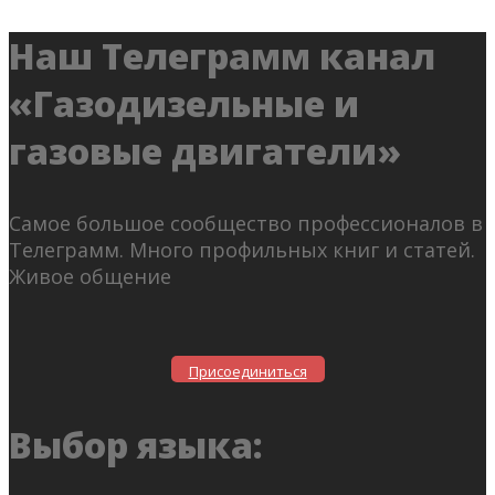
Наш Телеграмм канал
«Газодизельные и
газовые двигатели»
Самое большое сообщество профессионалов в
Телеграмм. Много профильных книг и статей.
Живое общение
Присоединиться
Выбор языка: