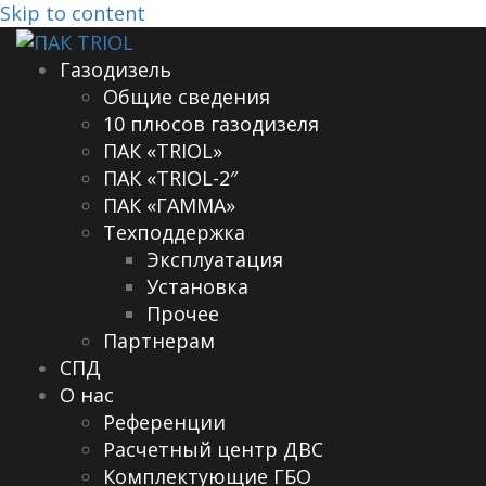
Skip to content
Газодизель
Общие сведения
10 плюсов газодизеля
ПАК «TRIOL»
ПАК «TRIOL-2″
ПАК «ГАММА»
Техподдержка
Эксплуатация
Установка
Прочее
Партнерам
СПД
О нас
Референции
Расчетный центр ДВС
Комплектующие ГБО