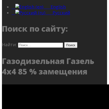
English
Русский
Поиск по сайту:
Найти:
Газодизельная Газель
4х4 85 % замещения