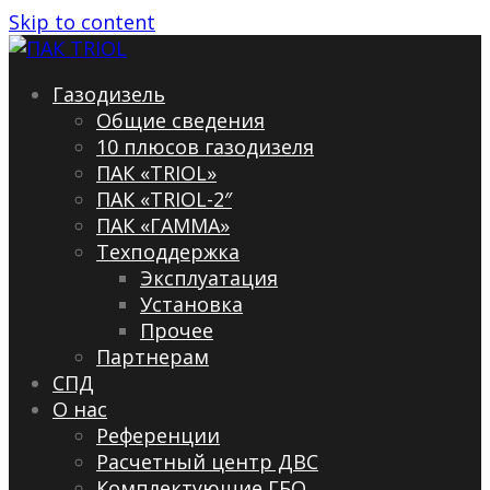
Skip to content
Газодизель
Общие сведения
10 плюсов газодизеля
ПАК «TRIOL»
ПАК «TRIOL-2″
ПАК «ГАММА»
Техподдержка
Эксплуатация
Установка
Прочее
Партнерам
СПД
О нас
Референции
Расчетный центр ДВС
Комплектующие ГБО