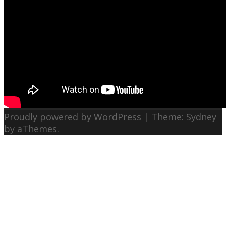
Proudly powered by WordPress
|
Theme:
Sydney
by aThemes.