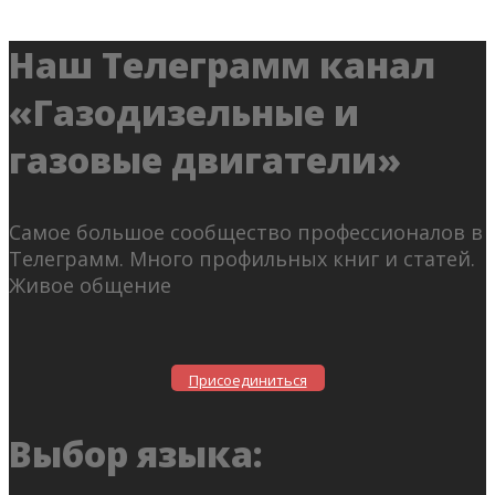
Наш Телеграмм канал
«Газодизельные и
газовые двигатели»
Самое большое сообщество профессионалов в
Телеграмм. Много профильных книг и статей.
Живое общение
Присоединиться
Выбор языка: