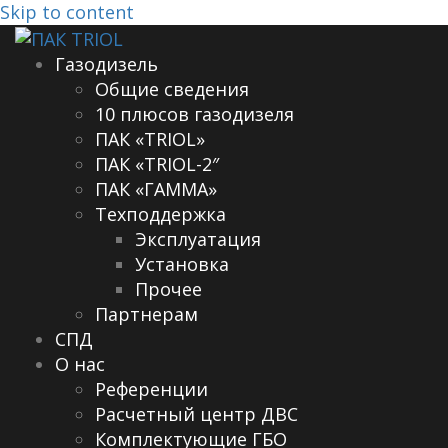
Skip to content
Газодизель
Общие сведения
10 плюсов газодизеля
ПАК «TRIOL»
ПАК «TRIOL-2″
ПАК «ГАММА»
Техподдержка
Эксплуатация
Установка
Прочее
Партнерам
СПД
О нас
Референции
Расчетный центр ДВС
Комплектующие ГБО