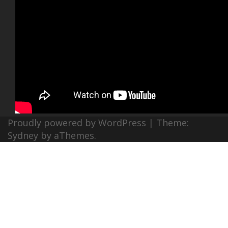
Proudly powered by WordPress
|
Theme:
Sydney
by aThemes.