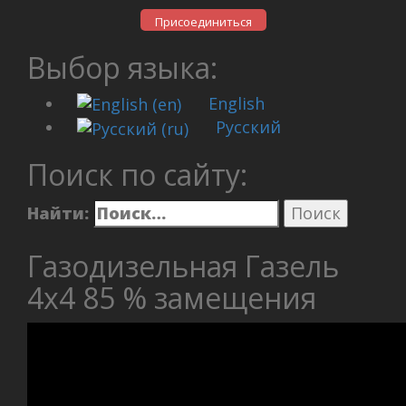
Присоединиться
Выбор языка:
English
Русский
Поиск по сайту:
Найти:
Газодизельная Газель
4х4 85 % замещения