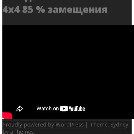
4х4 85 % замещения
Proudly powered by WordPress
|
Theme:
Sydney
by aThemes.