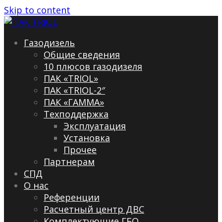
Skip to content
Газодизель
Общие сведения
10 плюсов газодизеля
ПАК «TRIOL»
ПАК «TRIOL-2″
ПАК «ГАММА»
Техподдержка
Эксплуатация
Установка
Прочее
Партнерам
СПД
О нас
Референции
Расчетный центр ДВС
Комплектующие ГБО