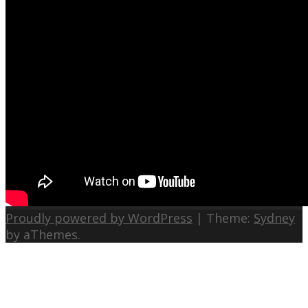
Proudly powered by WordPress
|
Theme:
Sydney
by aThemes.