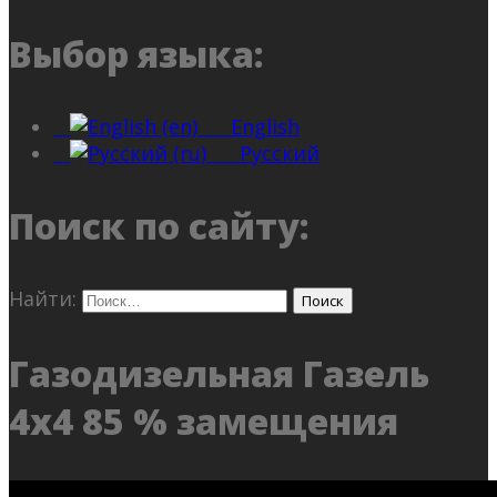
Выбор языка:
English
Русский
Поиск по сайту:
Найти:
Газодизельная Газель
4х4 85 % замещения