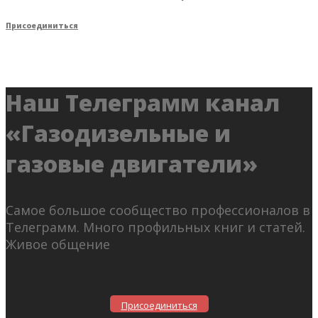
Присоединиться
Наш Телеграмм канал
«Газодизельные и
газовые двигатели»
Самое большое сообщество профессионалов в
Телеграмм. Много профильных книг и статей.
Живое общение
Присоединиться