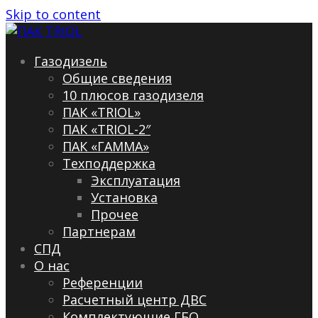
Skip to content
Газодизель
Общие сведения
10 плюсов газодизеля
ПАК «TRIOL»
ПАК «TRIOL-2″
ПАК «ГАММА»
Техподдержка
Эксплуатация
Установка
Прочее
Партнерам
СПД
О нас
Референции
Расчетный центр ДВС
Комплектующие ГБО