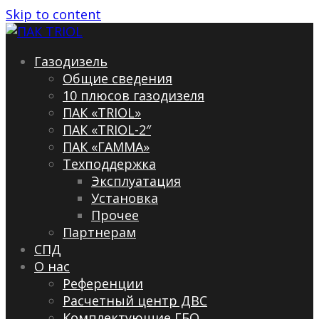
Skip to content
Газодизель
Общие сведения
10 плюсов газодизеля
ПАК «TRIOL»
ПАК «TRIOL-2″
ПАК «ГАММА»
Техподдержка
Эксплуатация
Установка
Прочее
Партнерам
СПД
О нас
Референции
Расчетный центр ДВС
Комплектующие ГБО