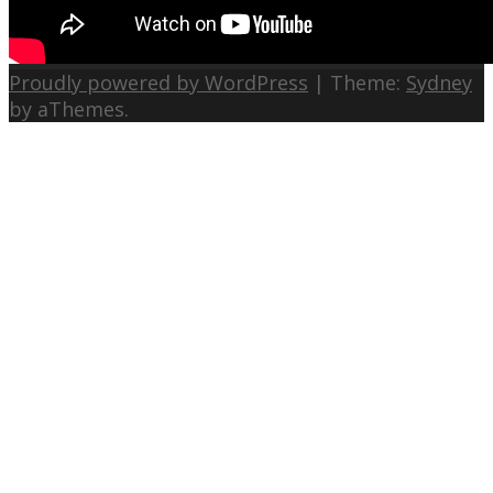
Proudly powered by WordPress
|
Theme:
Sydney
by aThemes.