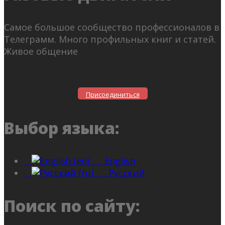
Самое большое сообщество профессионалов в
Телеграмм. Много профильных книг и статей.
Живое общение
Присоединиться
Выбор языка:
English
Русский
Поиск по сайту: