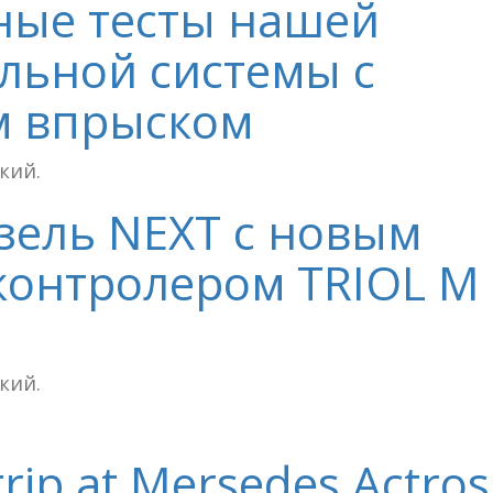
ные тесты нашей
льной системы с
м впрыском
ский.
азель NEXT с новым
контролером TRIOL М
ский.
rip at Mersedes Actros