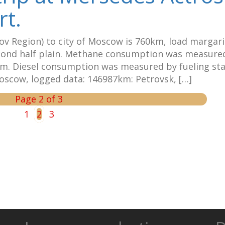
rt.
ov Region) to city of Moscow is 760km, load margar
, second half plain. Methane consumption was measure
stem. Diesel consumption was measured by fueling st
scow, logged data: 146987km: Petrovsk, […]
Page 2 of 3
1
2
3