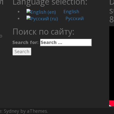
л
Language selection:
D
s
English
Русский
Поиск по сайту:
о
Search for:
e:
Sydney
by aThemes.