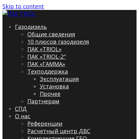
Skip to content
Газодизель
Общие сведения
10 плюсов газодизеля
ПАК «TRIOL»
ПАК «TRIOL-2″
ПАК «ГАММА»
Техподдержка
Эксплуатация
Установка
Прочее
Партнерам
СПД
О нас
Референции
Расчетный центр ДВС
Комплектующие ГБО