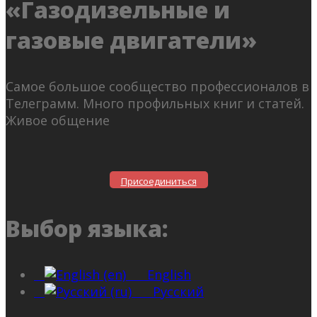
«Газодизельные и
газовые двигатели»
Самое большое сообщество профессионалов в
Телеграмм. Много профильных книг и статей.
Живое общение
Присоединиться
Выбор языка:
English
Русский