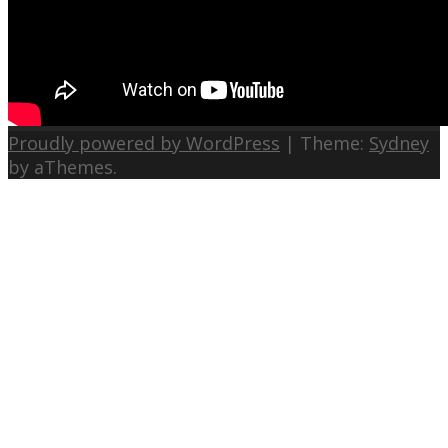
Proudly powered by WordPress
|
Theme:
Sydney
by aThemes.