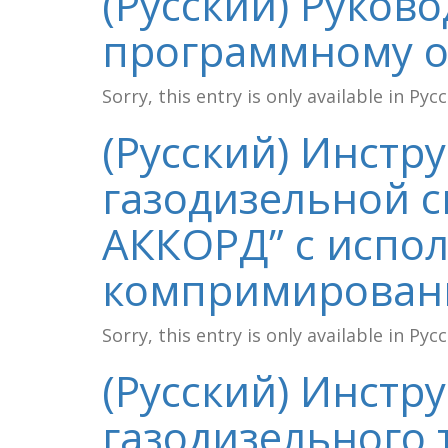
(Русский) Руков
программному 
Sorry, this entry is only available in Рус
(Русский) Инстр
газодизельной 
АККОРД” с испо
компримированн
Sorry, this entry is only available in Рус
(Русский) Инстр
газодизельного 