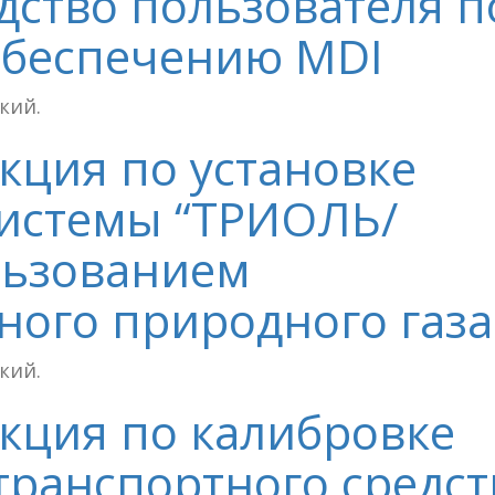
одство пользователя п
обеспечению MDI
ский.
укция по установке
системы “ТРИОЛЬ/
льзованием
ого природного газа
ский.
укция по калибровке
транспортного средст