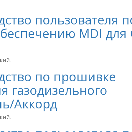
одство пользователя п
беспечению MDI для
ский.
одство по прошивке
я газодизельного
ль/Аккорд
ский.