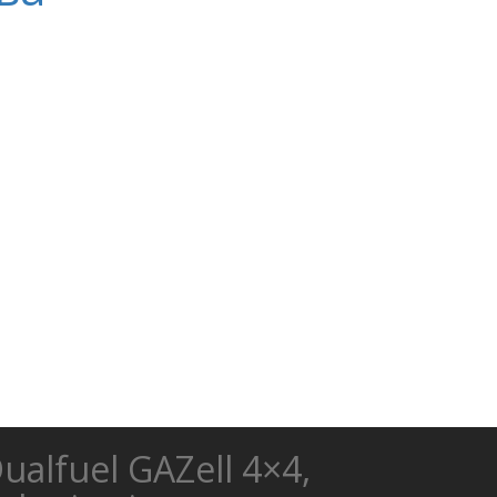
ualfuel GAZell 4×4,