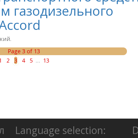
м газодизельного
 Accord
ский.
Page 3 of 13
1
2
3
4
5
…
13
л
Language selection:
D